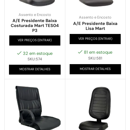
Assento e Encosto
Assento e Encosto
A/E Presidente Baixa
A/E Presidente Baixa
Costurada Mart TES04
Lisa Mart
P3
VER PREÇOS (ENTRAR)
VER PREÇOS (ENTRAR)
81 em estoque
32 em estoque
SKU:581
SKU:574
MOSTRAR DETALHES
MOSTRAR DETALHES