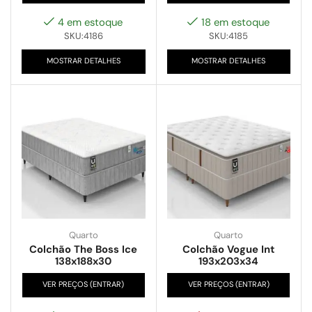
4 em estoque
18 em estoque
SKU:4186
SKU:4185
MOSTRAR DETALHES
MOSTRAR DETALHES
Quarto
Quarto
Colchão The Boss Ice
Colchão Vogue Int
138x188x30
193x203x34
VER PREÇOS (ENTRAR)
VER PREÇOS (ENTRAR)