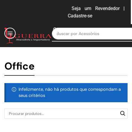
Seja um Revendedor |
Cadastre-se
ENTRAR
Buscar por
Acessórios
Office
Infelizmente, não há produtos que correspondam a
seus critérios