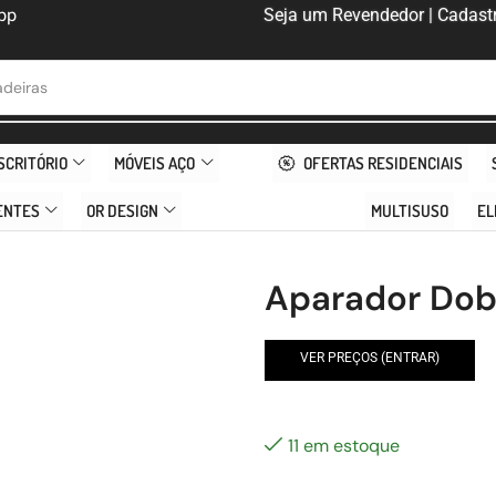
pp
Seja um Revendedor | Cadastr
deiras
SCRITÓRIO
MÓVEIS AÇO
OFERTAS RESIDENCIAIS
ENTES
OR DESIGN
MULTISUSO
EL
Aparador Dob
VER PREÇOS (ENTRAR)
11 em estoque