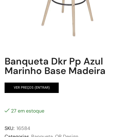
Banqueta Dkr Pp Azul
Marinho Base Madeira
VER PREÇOS (ENTRAR)
27 em estoque
SKU:
16584
Categorias
Banqueta
,
OR Design