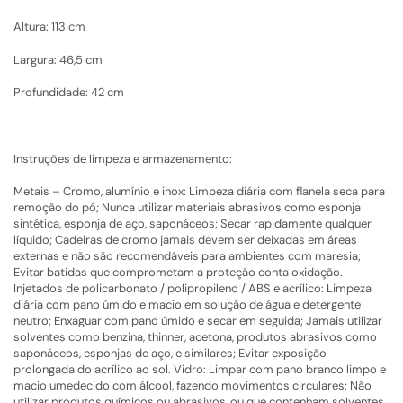
Altura: 113 cm
Largura: 46,5 cm
Profundidade: 42 cm
Instruções de limpeza e armazenamento:
Metais – Cromo, alumínio e inox: Limpeza diária com flanela seca para
remoção do pó; Nunca utilizar materiais abrasivos como esponja
sintética, esponja de aço, saponáceos; Secar rapidamente qualquer
líquido; Cadeiras de cromo jamais devem ser deixadas em áreas
externas e não são recomendáveis para ambientes com maresia;
Evitar batidas que comprometam a proteção conta oxidação.
Injetados de policarbonato / polipropileno / ABS e acrílico: Limpeza
diária com pano úmido e macio em solução de água e detergente
neutro; Enxaguar com pano úmido e secar em seguida; Jamais utilizar
solventes como benzina, thinner, acetona, produtos abrasivos como
saponáceos, esponjas de aço, e similares; Evitar exposição
prolongada do acrílico ao sol. Vidro: Limpar com pano branco limpo e
macio umedecido com álcool, fazendo movimentos circulares; Não
utilizar produtos químicos ou abrasivos, ou que contenham solventes