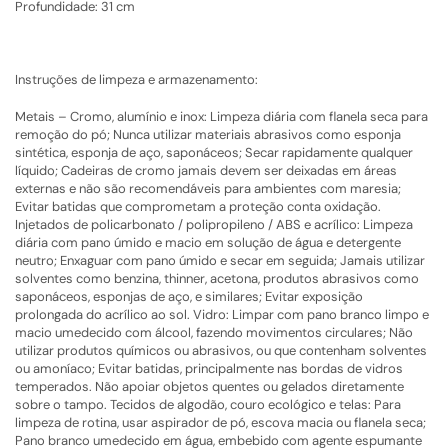
Profundidade: 31 cm
Instruções de limpeza e armazenamento:
Metais – Cromo, alumínio e inox: Limpeza diária com flanela seca para
remoção do pó; Nunca utilizar materiais abrasivos como esponja
sintética, esponja de aço, saponáceos; Secar rapidamente qualquer
líquido; Cadeiras de cromo jamais devem ser deixadas em áreas
externas e não são recomendáveis para ambientes com maresia;
Evitar batidas que comprometam a proteção conta oxidação.
Injetados de policarbonato / polipropileno / ABS e acrílico: Limpeza
diária com pano úmido e macio em solução de água e detergente
neutro; Enxaguar com pano úmido e secar em seguida; Jamais utilizar
solventes como benzina, thinner, acetona, produtos abrasivos como
saponáceos, esponjas de aço, e similares; Evitar exposição
prolongada do acrílico ao sol. Vidro: Limpar com pano branco limpo e
macio umedecido com álcool, fazendo movimentos circulares; Não
utilizar produtos químicos ou abrasivos, ou que contenham solventes
ou amoníaco; Evitar batidas, principalmente nas bordas de vidros
temperados. Não apoiar objetos quentes ou gelados diretamente
sobre o tampo. Tecidos de algodão, couro ecológico e telas: Para
limpeza de rotina, usar aspirador de pó, escova macia ou flanela seca;
Pano branco umedecido em água, embebido com agente espumante