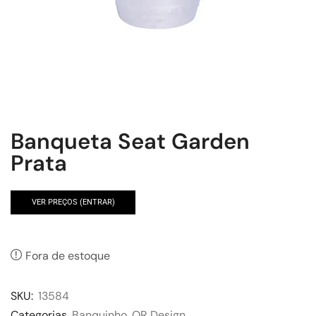
Banqueta Seat Garden
Prata
VER PREÇOS (ENTRAR)
Fora de estoque
SKU:
13584
Categorias
Banquinho
,
OR Design