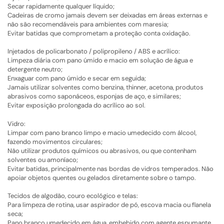
Secar rapidamente qualquer líquido;
Cadeiras de cromo jamais devem ser deixadas em áreas externas e
não são recomendáveis para ambientes com maresia;
Evitar batidas que comprometam a proteção conta oxidação.
Injetados de policarbonato / polipropileno / ABS e acrílico:
Limpeza diária com pano úmido e macio em solução de água e
detergente neutro;
Enxaguar com pano úmido e secar em seguida;
Jamais utilizar solventes como benzina, thinner, acetona, produtos
abrasivos como saponáceos, esponjas de aço, e similares;
Evitar exposição prolongada do acrílico ao sol.
Vidro:
Limpar com pano branco limpo e macio umedecido com álcool,
fazendo movimentos circulares;
Não utilizar produtos químicos ou abrasivos, ou que contenham
solventes ou amoníaco;
Evitar batidas, principalmente nas bordas de vidros temperados. Não
apoiar objetos quentes ou gelados diretamente sobre o tampo.
Tecidos de algodão, couro ecológico e telas:
Para limpeza de rotina, usar aspirador de pó, escova macia ou flanela
seca;
Pano branco umedecido em água, embebido com agente espumante