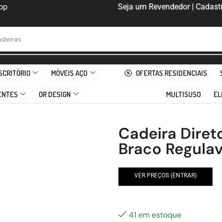
pp
Seja um Revendedor | Cadastr
deiras
SCRITÓRIO
MÓVEIS AÇO
OFERTAS RESIDENCIAIS
ENTES
OR DESIGN
MULTISUSO
EL
Cadeira Diret
Braco Regulav
VER PREÇOS (ENTRAR)
41 em estoque