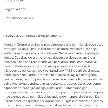
Altura: 83 cm
Largura: 40 cm
Profundidade: 40 cm
Instruções de limpeza e armazenamento:
Metais – Cromo, alumínio e inox: Limpeza diária com flanela seca para
remoção do pó; Nunca utilizar materiais abrasivos como esponja
sintética, esponja de aço, saponáceos; Secar rapidamente qualquer
líquido; Cadeiras de cromo jamais devem ser deixadas em áreas
externas e não são recomendáveis para ambientes com maresia;
Evitar batidas que comprometam a proteção conta oxidação.
Injetados de policarbonato / polipropileno / ABS e acrílico: Limpeza
diária com pano úmido e macio em solução de água e detergente
neutro; Enxaguar com pano úmido e secar em seguida; Jamais utilizar
solventes como benzina, thinner, acetona, produtos abrasivos como
saponáceos, esponjas de aço, e similares; Evitar exposição
prolongada do acrílico ao sol. Vidro: Limpar com pano branco limpo e
macio umedecido com álcool, fazendo movimentos circulares; Não
utilizar produtos químicos ou abrasivos, ou que contenham solventes
ou amoníaco; Evitar batidas, principalmente nas bordas de vidros