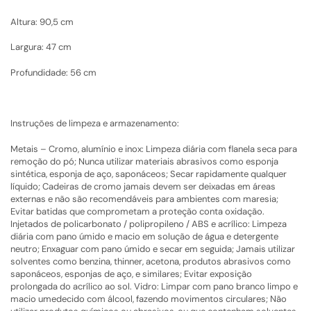
Altura: 90,5 cm
Largura: 47 cm
Profundidade: 56 cm
Instruções de limpeza e armazenamento:
Metais – Cromo, alumínio e inox: Limpeza diária com flanela seca para
remoção do pó; Nunca utilizar materiais abrasivos como esponja
sintética, esponja de aço, saponáceos; Secar rapidamente qualquer
líquido; Cadeiras de cromo jamais devem ser deixadas em áreas
externas e não são recomendáveis para ambientes com maresia;
Evitar batidas que comprometam a proteção conta oxidação.
Injetados de policarbonato / polipropileno / ABS e acrílico: Limpeza
diária com pano úmido e macio em solução de água e detergente
neutro; Enxaguar com pano úmido e secar em seguida; Jamais utilizar
solventes como benzina, thinner, acetona, produtos abrasivos como
saponáceos, esponjas de aço, e similares; Evitar exposição
prolongada do acrílico ao sol. Vidro: Limpar com pano branco limpo e
macio umedecido com álcool, fazendo movimentos circulares; Não