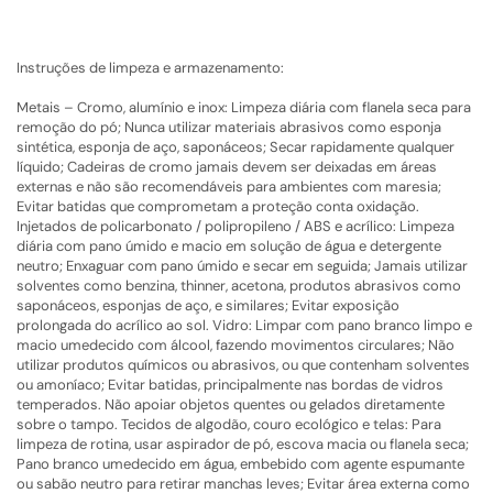
Instruções de limpeza e armazenamento:
Metais – Cromo, alumínio e inox: Limpeza diária com flanela seca para
remoção do pó; Nunca utilizar materiais abrasivos como esponja
sintética, esponja de aço, saponáceos; Secar rapidamente qualquer
líquido; Cadeiras de cromo jamais devem ser deixadas em áreas
externas e não são recomendáveis para ambientes com maresia;
Evitar batidas que comprometam a proteção conta oxidação.
Injetados de policarbonato / polipropileno / ABS e acrílico: Limpeza
diária com pano úmido e macio em solução de água e detergente
neutro; Enxaguar com pano úmido e secar em seguida; Jamais utilizar
solventes como benzina, thinner, acetona, produtos abrasivos como
saponáceos, esponjas de aço, e similares; Evitar exposição
prolongada do acrílico ao sol. Vidro: Limpar com pano branco limpo e
macio umedecido com álcool, fazendo movimentos circulares; Não
utilizar produtos químicos ou abrasivos, ou que contenham solventes
ou amoníaco; Evitar batidas, principalmente nas bordas de vidros
temperados. Não apoiar objetos quentes ou gelados diretamente
sobre o tampo. Tecidos de algodão, couro ecológico e telas: Para
limpeza de rotina, usar aspirador de pó, escova macia ou flanela seca;
Pano branco umedecido em água, embebido com agente espumante
ou sabão neutro para retirar manchas leves; Evitar área externa como