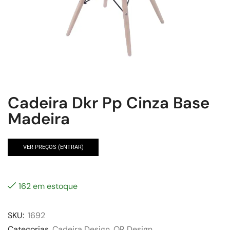
Cadeira Dkr Pp Cinza Base
Madeira
VER PREÇOS (ENTRAR)
162 em estoque
SKU:
1692
Categorias
Cadeira Design
,
OR Design