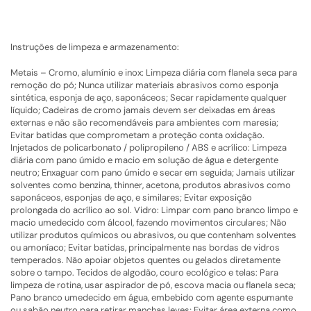
Instruções de limpeza e armazenamento:
Metais – Cromo, alumínio e inox: Limpeza diária com flanela seca para
remoção do pó; Nunca utilizar materiais abrasivos como esponja
sintética, esponja de aço, saponáceos; Secar rapidamente qualquer
líquido; Cadeiras de cromo jamais devem ser deixadas em áreas
externas e não são recomendáveis para ambientes com maresia;
Evitar batidas que comprometam a proteção conta oxidação.
Injetados de policarbonato / polipropileno / ABS e acrílico: Limpeza
diária com pano úmido e macio em solução de água e detergente
neutro; Enxaguar com pano úmido e secar em seguida; Jamais utilizar
solventes como benzina, thinner, acetona, produtos abrasivos como
saponáceos, esponjas de aço, e similares; Evitar exposição
prolongada do acrílico ao sol. Vidro: Limpar com pano branco limpo e
macio umedecido com álcool, fazendo movimentos circulares; Não
utilizar produtos químicos ou abrasivos, ou que contenham solventes
ou amoníaco; Evitar batidas, principalmente nas bordas de vidros
temperados. Não apoiar objetos quentes ou gelados diretamente
sobre o tampo. Tecidos de algodão, couro ecológico e telas: Para
limpeza de rotina, usar aspirador de pó, escova macia ou flanela seca;
Pano branco umedecido em água, embebido com agente espumante
ou sabão neutro para retirar manchas leves; Evitar área externa como