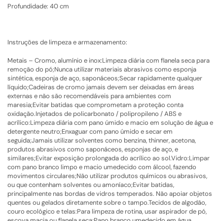
Profundidade: 40 cm
Instruções de limpeza e armazenamento:
Metais – Cromo, alumínio e inox:Limpeza diária com flanela seca para
remoção do pó;Nunca utilizar materiais abrasivos como esponja
sintética, esponja de aço, saponáceos;Secar rapidamente qualquer
líquido;Cadeiras de cromo jamais devem ser deixadas em áreas
externas e não são recomendáveis para ambientes com
maresia;Evitar batidas que comprometam a proteção conta
oxidação.Injetados de policarbonato / polipropileno / ABS e
acrílico:Limpeza diária com pano úmido e macio em solução de água e
detergente neutro;Enxaguar com pano úmido e secar em
seguida;Jamais utilizar solventes como benzina, thinner, acetona,
produtos abrasivos como saponáceos, esponjas de aço, e
similares;Evitar exposição prolongada do acrílico ao sol.Vidro:Limpar
com pano branco limpo e macio umedecido com álcool, fazendo
movimentos circulares;Não utilizar produtos químicos ou abrasivos,
ou que contenham solventes ou amoníaco;Evitar batidas,
principalmente nas bordas de vidros temperados. Não apoiar objetos
quentes ou gelados diretamente sobre o tampo.Tecidos de algodão,
couro ecológico e telas:Para limpeza de rotina, usar aspirador de pó,
escova macia ou flanela seca;Pano branco umedecido em água,