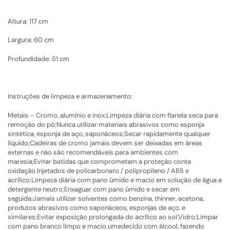
Altura: 117 cm
Largura: 60 cm
Profundidade: 51 cm
Instruções de limpeza e armazenamento:
Metais – Cromo, alumínio e inox:Limpeza diária com flanela seca para
remoção do pó;Nunca utilizar materiais abrasivos como esponja
sintética, esponja de aço, saponáceos;Secar rapidamente qualquer
líquido;Cadeiras de cromo jamais devem ser deixadas em áreas
externas e não são recomendáveis para ambientes com
maresia;Evitar batidas que comprometam a proteção conta
oxidação.Injetados de policarbonato / polipropileno / ABS e
acrílico:Limpeza diária com pano úmido e macio em solução de água e
detergente neutro;Enxaguar com pano úmido e secar em
seguida;Jamais utilizar solventes como benzina, thinner, acetona,
produtos abrasivos como saponáceos, esponjas de aço, e
similares;Evitar exposição prolongada do acrílico ao sol.Vidro:Limpar
com pano branco limpo e macio umedecido com álcool, fazendo