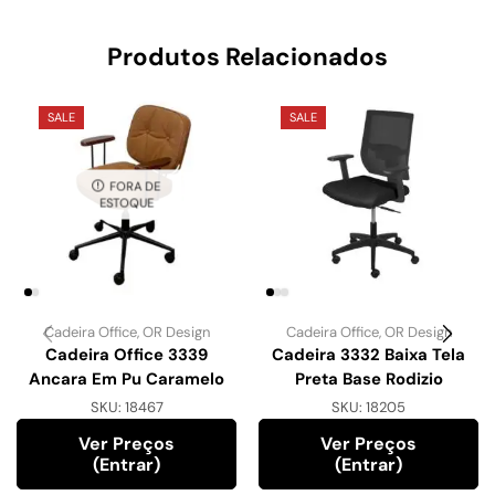
Produtos Relacionados
SALE
SALE
FORA DE
ESTOQUE
Cadeira Office
,
OR Design
Cadeira Office
,
OR Design
Cadeira Office 3339
Cadeira 3332 Baixa Tela
Ancara Em Pu Caramelo
Preta Base Rodizio
SKU:
18467
SKU:
18205
Ver Preços
Ver Preços
(entrar)
(entrar)