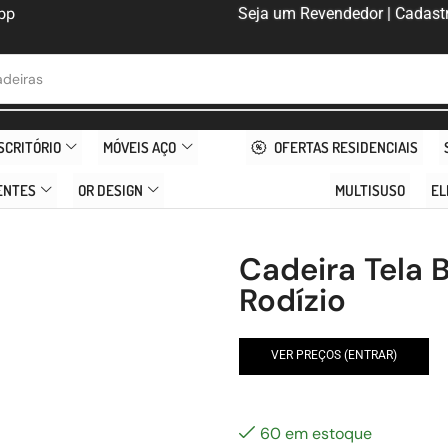
pp
Seja um Revendedor | Cadastr
deiras
SCRITÓRIO
MÓVEIS AÇO
OFERTAS RESIDENCIAIS
ENTES
OR DESIGN
MULTISUSO
EL
Cadeira Tela 
Rodízio
VER PREÇOS (ENTRAR)
60 em estoque