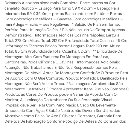
Deixando A cozinha ainda mais Completa. Parte Interna na Cor
canelato Rústico – Espaço Para forno 59 X 42 Cm – Espaço Para
microondas 59 X 35 Xm – portas Basculante com Pistão – Portas
Com dobradiças Metálicas – Gavetas Com corrediças Metálicas –
mini Adega – nicho – pés Reguláveis * Balcão De Pia Sem Tampo,
Perfeito Para Utilização De Pia. * Pia Não Inclusa Na Compra, Apenas
Demonstrativo. Informações Técnicas Cozinha Nápoles: Largura
Total: 278 Cm Altura Total: 212 Cm Profundidade Total Cozinha: 45 Cm
Informações Técnicas Balcão Parma: Largura Total: 120 cm Altura
Total: 85 Cm Profundidade Total Cozinha: 52 Cm ** Dificuldade De
Montagem Alta, Com Esquema De Montagem Em Parafuso,
Cantoneiras, Polca Cilíndrica E Cavilhas. Informações Adicionais:
*atenção: Não Trabalhamos E Não Nos Responsabilizamos Pela
Montagem Do Móvel. Antes Da Montagem Conferir Se O Produto Está
De Acordo Com O Que Comprou, Produto Montado E Danificado Pela
Montagem Não Será Aceito Troca. **as Imagens Ambientadas São
Meramente Ilustrativas E Podem Apresentar Itens Que Não Compõe O
Produto. as Cores Do Produto podem Variar de Acordo Com O
Monitor, A Iluminação Do Ambiente Ou Sua Percepção Visual. –
limpeza: deve Ser Feita Com Pano Macio E Seco Ou Levemente
Umedecido Com Água E Sabão Neutro. não Devem Ser Utilizados
Abrasivos como Palha De Aço E Objetos Cortantes, Garantia Para
Defeitos De Fabricação Conforme código De Defesa Do Consumidor.