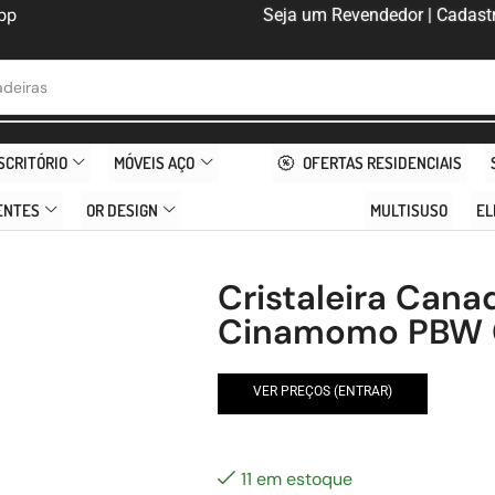
pp
Seja um Revendedor | Cadastr
deiras
SCRITÓRIO
MÓVEIS AÇO
OFERTAS RESIDENCIAIS
ENTES
OR DESIGN
MULTISUSO
EL
Cristaleira Can
Cinamomo PBW 
VER PREÇOS (ENTRAR)
11 em estoque