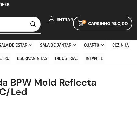
e-se
ENTRAR
0
CARRINHO
R$
0,00
SALA DE ESTAR
SALA DE JANTAR
QUARTO
COZINHA
ETRO
ESCRIVANINHAS
INDUSTRIAL
INFANTIL
ada BPW Mold Reflecta
C/Led