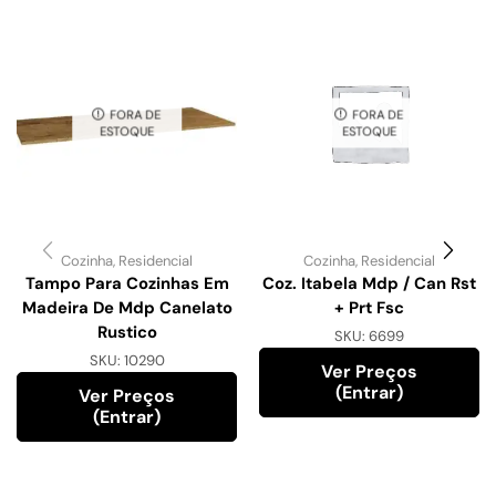
FORA DE
FORA DE
ESTOQUE
ESTOQUE
Cozinha
,
Residencial
Cozinha
,
Residencial
Tampo Para Cozinhas Em
Coz. Itabela Mdp / Can Rst
Madeira De Mdp Canelato
+ Prt Fsc
Rustico
SKU:
6699
SKU:
10290
Ver Preços
(entrar)
Ver Preços
(entrar)