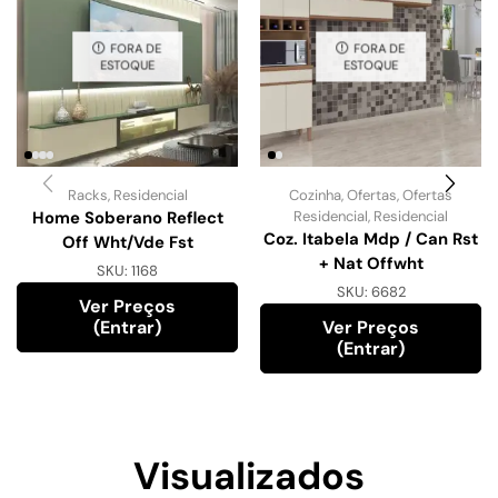
FORA DE
FORA DE
ESTOQUE
ESTOQUE
Racks
,
Residencial
Cozinha
,
Ofertas
,
Ofertas
Home Soberano Reflect
Residencial
,
Residencial
Coz. Itabela Mdp / Can Rst
Off Wht/Vde Fst
+ Nat Offwht
SKU:
1168
SKU:
6682
Ver Preços
(entrar)
Ver Preços
(entrar)
Visualizados