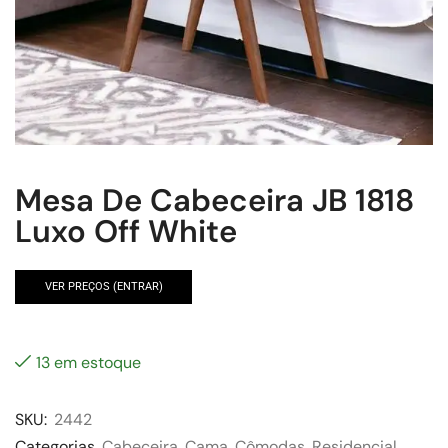
Mesa De Cabeceira JB 1818
Luxo Off White
VER PREÇOS (ENTRAR)
13 em estoque
SKU:
2442
Categorias
Cabeceira
,
Cama
,
Cômodas
,
Residencial