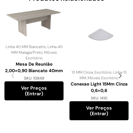
Linha 40 MM Biancatto
,
Linha 40
MM Malaga/Preto
,
Móveis
Escritório
Mesa De Reunião
2,00×0,90 Biancato 40mm
15 MM Cinza
,
Escritório
,
Linha 15
MM
,
Móveis Escritório
SKU:
10849
Conexao Light 15Mm Cinza
Ver Preços
0,6×0,6
(entrar)
SKU:
1410
Ver Preços
(entrar)