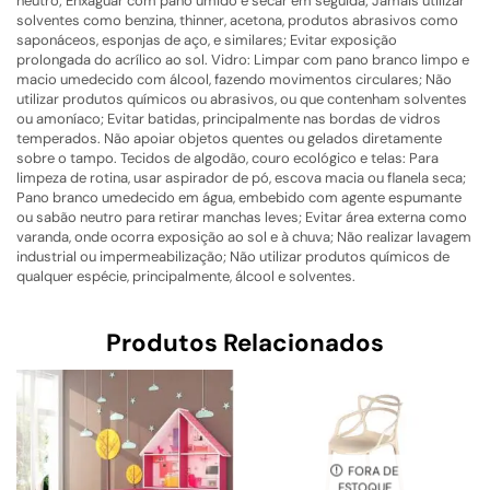
neutro; Enxaguar com pano úmido e secar em seguida; Jamais utilizar
solventes como benzina, thinner, acetona, produtos abrasivos como
saponáceos, esponjas de aço, e similares; Evitar exposição
prolongada do acrílico ao sol. Vidro: Limpar com pano branco limpo e
macio umedecido com álcool, fazendo movimentos circulares; Não
utilizar produtos químicos ou abrasivos, ou que contenham solventes
ou amoníaco; Evitar batidas, principalmente nas bordas de vidros
temperados. Não apoiar objetos quentes ou gelados diretamente
sobre o tampo. Tecidos de algodão, couro ecológico e telas: Para
limpeza de rotina, usar aspirador de pó, escova macia ou flanela seca;
Pano branco umedecido em água, embebido com agente espumante
ou sabão neutro para retirar manchas leves; Evitar área externa como
varanda, onde ocorra exposição ao sol e à chuva; Não realizar lavagem
industrial ou impermeabilização; Não utilizar produtos químicos de
qualquer espécie, principalmente, álcool e solventes.
Produtos Relacionados
FORA DE
ESTOQUE