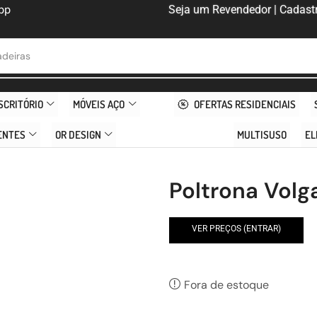
pp
Seja um Revendedor | Cadastr
deiras
SCRITÓRIO
MÓVEIS AÇO
OFERTAS RESIDENCIAIS
ENTES
OR DESIGN
MULTISUSO
EL
Poltrona Vol
VER PREÇOS (ENTRAR)
Fora de estoque