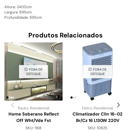
Altura: 2400cm
Largura: 895cm
Profundidade: 895cm
Produtos Relacionados
FORA DE
FORA DE
ESTOQUE
ESTOQUE
Racks
,
Residencial
Eletro
,
Residencial
Home Soberano Reflect
Climatizador Clin 16-02
Off Wht/Vde Fst
Br/Cz 16 L130W 220V
SKU:
1168
SKU:
10825