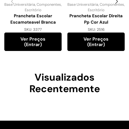
Base Universitária
,
Componentes
,
Base Universitária
,
Componentes
,
Escritório
Escritório
Prancheta Escolar
Prancheta Escolar Direita
Escamoteavel Branca
Pp Cor Azul
SKU:
3377
SKU:
2516
Ver Preços
Ver Preços
(entrar)
(entrar)
Visualizados
Recentemente