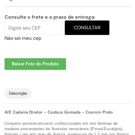
Consulte o frete e o prazo de entrega:
CONSULTAR
Não sei meu cep
Baixar Foto do Produto
Descrição
A/E Cadeira Diretor – Costura Gomada – Courvin Preto
Conjunto assento-encosto confeccionado em oito lâminas de
madeira provenientes de florestas renováveis (Pinus/Eucalipto),
lâminas com alto grau de dureza, espessura de 1,5 mm por lâmina,