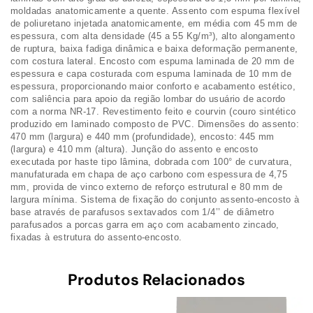
moldadas anatomicamente a quente. Assento com espuma flexível
de poliuretano injetada anatomicamente, em média com 45 mm de
espessura, com alta densidade (45 a 55 Kg/m³), alto alongamento
de ruptura, baixa fadiga dinâmica e baixa deformação permanente,
com costura lateral. Encosto com espuma laminada de 20 mm de
espessura e capa costurada com espuma laminada de 10 mm de
espessura, proporcionando maior conforto e acabamento estético,
com saliência para apoio da região lombar do usuário de acordo
com a norma NR-17. Revestimento feito e courvin (couro sintético
produzido em laminado composto de PVC. Dimensões do assento:
470 mm (largura) e 440 mm (profundidade), encosto: 445 mm
(largura) e 410 mm (altura). Junção do assento e encosto
executada por haste tipo lâmina, dobrada com 100° de curvatura,
manufaturada em chapa de aço carbono com espessura de 4,75
mm, provida de vinco externo de reforço estrutural e 80 mm de
largura mínima. Sistema de fixação do conjunto assento-encosto à
base através de parafusos sextavados com 1/4’’ de diâmetro
parafusados a porcas garra em aço com acabamento zincado,
fixadas à estrutura do assento-encosto.
Produtos Relacionados