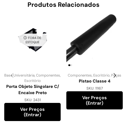
Produtos Relacionados
FORA DE
ESTOQUE
Base Universitária
,
Componentes
,
Componentes
,
Escritório
,
Peças
Escritório
Pistao Classe 4
Porta Objeto Singolare C/
SKU:
11167
Encaixe Preto
Ver Preços
SKU:
2431
(entrar)
Ver Preços
(entrar)