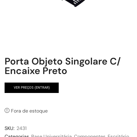
Porta Objeto Singolare C/
Encaixe Preto
VER PREÇOS (ENTRAR)
Fora de estoque
SKU:
2431
Categorias
Base Universitária
,
Componentes
,
Escritório