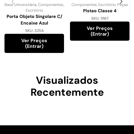
Base Universitária
,
Componentes
,
Componentes
,
Escritório
,
Peças
Escritório
Pistao Classe 4
Porta Objeto Singolare C/
SKU:
11167
Encaixe Azul
Ver Preços
SKU:
3254
(entrar)
Ver Preços
(entrar)
Visualizados
Recentemente