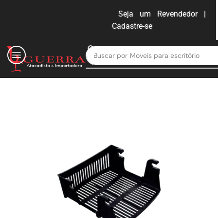
Seja um Revendedor |
Cadastre-se
ENTRAR
Buscar por
Moveis para escritório