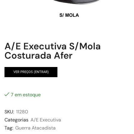
A/E Executiva S/Mola
Costurada Afer
VER PREÇOS (ENTRAR)
7 em estoque
SKU:
11280
Categorias
A/E Executiva
Tag:
Guerra Atacadista