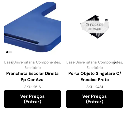
FORA DE
ESTOQUE
Base Universitária
,
Componentes
,
Base Universitária
,
Componentes
,
Escritório
Escritório
Prancheta Escolar Direita
Porta Objeto Singolare C/
Pp Cor Azul
Encaixe Preto
SKU:
2516
SKU:
2431
Ver Preços
Ver Preços
(entrar)
(entrar)