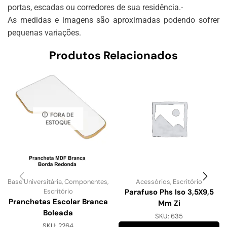
portas, escadas ou corredores de sua residência.-
As medidas e imagens são aproximadas podendo sofrer
pequenas variações.
Produtos Relacionados
FORA DE
ESTOQUE
Base Universitária
,
Componentes
,
Acessórios
,
Escritório
Escritório
Parafuso Phs Iso 3,5X9,5
Pranchetas Escolar Branca
Mm Zi
Boleada
SKU:
635
SKU:
2264