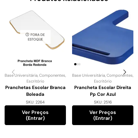
FORA DE
ESTOQUE
Base Universitária
,
Componentes
,
Base Universitária
,
Componentes
,
Escritório
Escritório
Pranchetas Escolar Branca
Prancheta Escolar Direita
Boleada
Pp Cor Azul
SKU:
2264
SKU:
2516
Ver Preços
Ver Preços
(entrar)
(entrar)