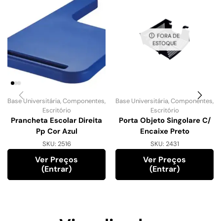
FORA DE
ESTOQUE
Base Universitária
,
Componentes
,
Base Universitária
,
Componentes
,
Escritório
Escritório
Prancheta Escolar Direita
Porta Objeto Singolare C/
Pp Cor Azul
Encaixe Preto
SKU:
2516
SKU:
2431
Ver Preços
Ver Preços
(entrar)
(entrar)