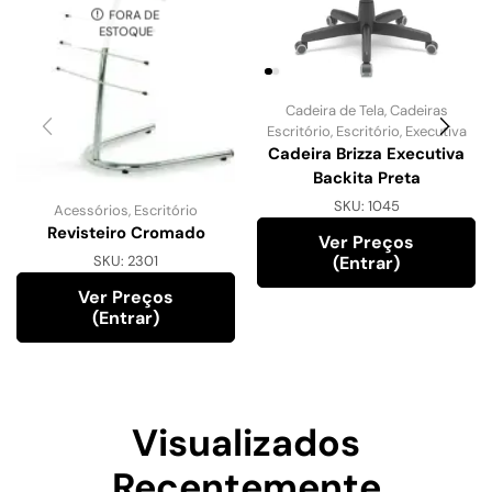
FORA DE
ESTOQUE
Cadeira de Tela
,
Cadeiras
Escritório
,
Escritório
,
Executiva
Cadeira Brizza Executiva
Backita Preta
SKU:
1045
Acessórios
,
Escritório
Revisteiro Cromado
Ver Preços
(entrar)
SKU:
2301
Ver Preços
(entrar)
Visualizados
Recentemente