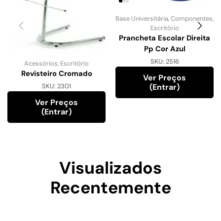
Base Universitária
,
Componentes
,
Escritório
Prancheta Escolar Direita
Pp Cor Azul
SKU:
2516
Acessórios
,
Escritório
Revisteiro Cromado
Ver Preços
(entrar)
SKU:
2301
Ver Preços
(entrar)
Visualizados
Recentemente