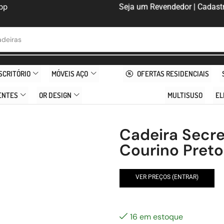
pp
Seja um Revendedor | Cadastr
deiras
SCRITÓRIO
MÓVEIS AÇO
OFERTAS RESIDENCIAIS
ENTES
OR DESIGN
MULTISUSO
EL
Cadeira Secre
Courino Preto
VER PREÇOS (ENTRAR)
16 em estoque