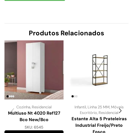
Produtos Relacionados
Cozinha
,
Residencial
Infantil
,
Linha 25 MM
,
Móveis
Multiuso Nt 4020 Ref127
Escritório
,
Residencial
Estante Alta 5 Prateleiras
Bco New/Bco
Industrial Freijo/Preto
SKU:
6545
Fosco