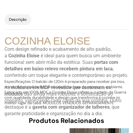
Descrição
COZINHA ELOISE
Com design refinado e acabamento de alto padrão,
a
Cozinha Eloíse
é ideal para quem busca um ambiente
funcional sem abrir mão da estética. Suas
portas com
detalhes em baixo relevo recebem pintura em laca
,
conferindo um toque elegante e contemporâneo ao projeto.
Especificações O balcão de 1,20m é preparado para receber pia inox,
unindo funcionalidade e praticidade na hora de compor o ambiente.
As
molduras em MDF revestido que contornam os
Fabricada em 100% MDF, a Cozinha Eloíse reflete o cuidado da Guerra
módulos
dão ainda mais robustez e sofisticação ao
com qualidade, durabilidade e design que transforma a cozinha no
conjunto, valorizando cada canto da sua cozinha. Outro
melhor lugar da casa. MÓDULOS VENDIDOS SEPARADAMENTE.
destaque é a
gaveta com organizador de talheres
, que
garante praticidade e organização no dia a dia.
Produtos Relacionados