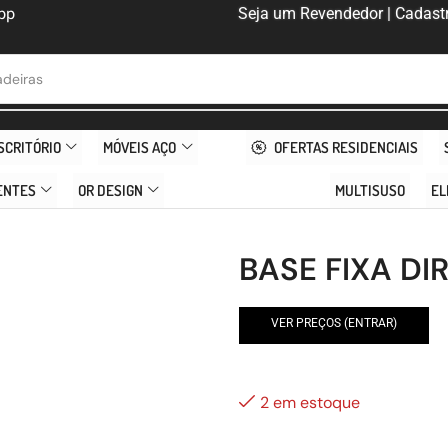
pp
Seja um Revendedor | Cadastr
deiras
SCRITÓRIO
MÓVEIS AÇO
OFERTAS RESIDENCIAIS
ENTES
OR DESIGN
MULTISUSO
EL
BASE FIXA DI
VER PREÇOS (ENTRAR)
2 em estoque