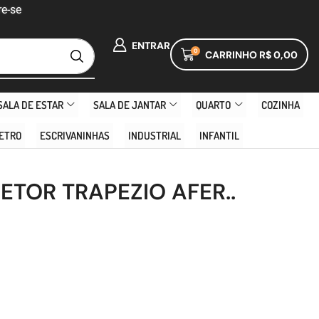
e-se
ENTRAR
0
CARRINHO
R$
0,00
SALA DE ESTAR
SALA DE JANTAR
QUARTO
COZINHA
ETRO
ESCRIVANINHAS
INDUSTRIAL
INFANTIL
RETOR TRAPEZIO AFER..