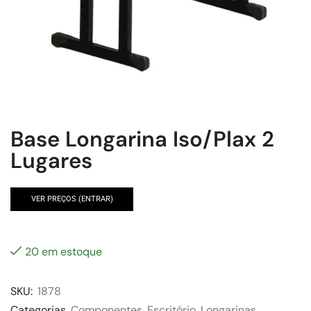
Base Longarina Iso/Plax 2
Lugares
VER PREÇOS (ENTRAR)
20 em estoque
SKU:
1878
Categorias
Componentes
,
Escritório
,
Longarinas