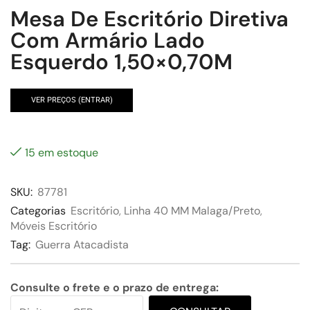
Mesa De Escritório Diretiva
Com Armário Lado
Esquerdo 1,50×0,70M
VER PREÇOS (ENTRAR)
15 em estoque
SKU:
87781
Categorias
Escritório
,
Linha 40 MM Malaga/Preto
,
Móveis Escritório
Tag:
Guerra Atacadista
Consulte o frete e o prazo de entrega: