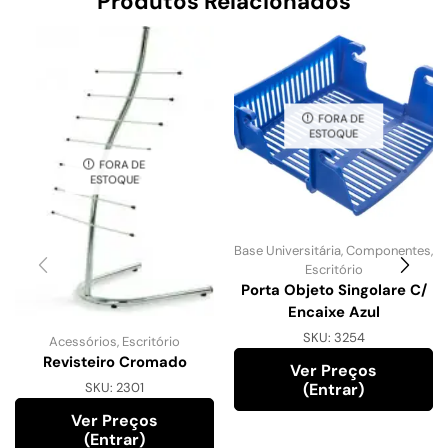
Produtos Relacionados
FORA DE
ESTOQUE
FORA DE
ESTOQUE
Base Universitária
,
Componentes
,
Escritório
Porta Objeto Singolare C/
Encaixe Azul
SKU:
3254
Acessórios
,
Escritório
Revisteiro Cromado
Ver Preços
(entrar)
SKU:
2301
Ver Preços
(entrar)