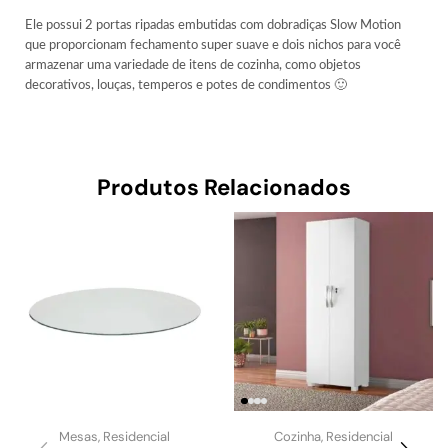
Ele possui 2 portas ripadas embutidas com dobradiças Slow Motion
que proporcionam fechamento super suave e dois nichos para você
armazenar uma variedade de itens de cozinha, como objetos
decorativos, louças, temperos e potes de condimentos 🙂
Sem nos esquecer que ele é feito com a melhor qualidade em 100%
MDF!
Produtos Relacionados
Perfeito para sua cozinha né né?
Informações Técnicas:
– Marca: MGM
– Modelo: Divina
– Material: 100% MDF
Cor:
– Freijó
Características:
– 02 nichos
– 04 prateleiras
Mesas
,
Residencial
Cozinha
,
Residencial
– Design Exclusivo