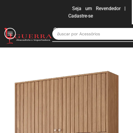
Seja um Revendedor |
Cadastre-se
ENTRAR
Buscar por
Moveis para escritório