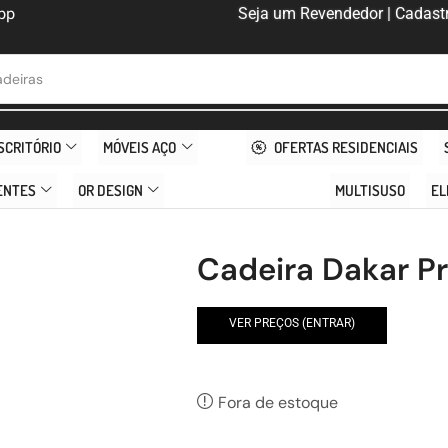
pp
Seja um Revendedor | Cadastr
deiras
SCRITÓRIO
MÓVEIS AÇO
OFERTAS RESIDENCIAIS
ENTES
OR DESIGN
MULTISUSO
EL
Cadeira Dakar P
VER PREÇOS (ENTRAR)
Fora de estoque